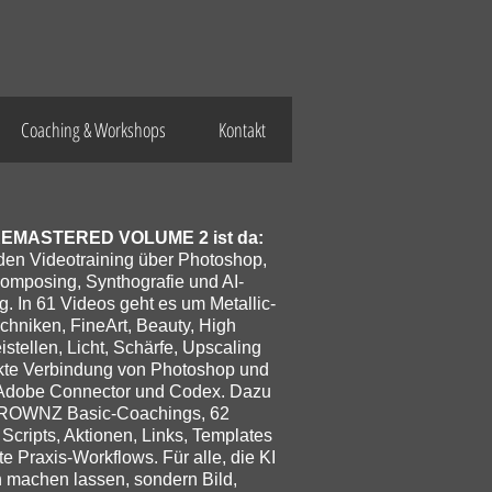
Coaching & Workshops
Kontakt
MASTERED VOLUME 2 ist da:
nden Videotraining über Photoshop,
omposing, Synthografie und AI-
g. In 61 Videos geht es um Metallic-
chniken, FineArt, Beauty, High
istellen, Licht, Schärfe, Upscaling
ekte Verbindung von Photoshop und
 Adobe Connector und Codex. Dazu
 BROWNZ Basic-Coachings, 62
cripts, Aktionen, Links, Templates
e Praxis-Workflows. Für alle, die KI
h machen lassen, sondern Bild,