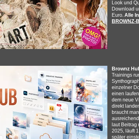
Look und Qua
Download u
Euro.
Alle I
BROWNZ-B
Brownz Hu
Trainings ru
Synthography
einzelner D
einen laufen
dem neue Vi
direkt landen
braucht man
ausreichend 
laut Beitrag
2025, läuft 
später einst