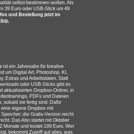
lität selbst bestimmen wollen. Als
m 39 Euro oder USB-Stick um 49
nfos und Bestellung jetzt im
log.
b
ist ein Jahresabo für kreative
nd um Digital Art, Photoshop, KI,
, Extras und Arbeitsdaten. Statt
ownloads oder USB-Sticks gibt es
d aktualisierten Dropbox-Ordner, in
deotrainings, PDFs und Dateien
, sobald sie fertig sind. Dafür
 eine eigene Dropbox mit
Speicher; die Gratis-Version reicht
 nicht. Das Abo startet mit Oktober
12 Monate und kostet 199 Euro. Wer
eigt, bekommt Zugriff auf alles, was