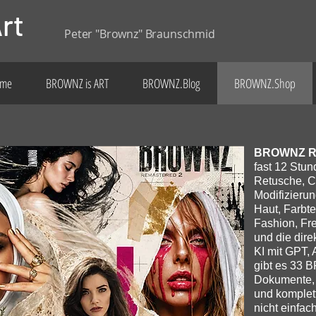
rt
Peter "Brownz" Braunschmid
me
BROWNZ is ART
BROWNZ.Blog
BROWNZ.Shop
BROWNZ RE
fast 12 Stu
Retusche, C
Modifizierun
Haut, Farbte
Fashion, Fre
und die dir
KI mit GPT,
gibt es 33
Dokumente, S
und komplett
nicht einfac