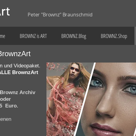
rt
Peter "Brownz" Braunschmid
me
BROWNZ is ART
BROWNZ.Blog
BROWNZ.Shop
BrownzArt
n und Videopaket.
 ALLE BrownzArt
 Brownz Archiv
 oder
55 Euro.
genen