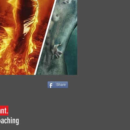
Share
nt.
oaching